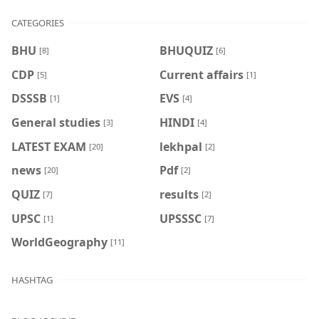
CATEGORIES
BHU
BHUQUIZ
[8]
[6]
CDP
Current affairs
[5]
[1]
DSSSB
EVS
[1]
[4]
General studies
HINDI
[3]
[4]
LATEST EXAM
lekhpal
[20]
[2]
news
Pdf
[20]
[2]
QUIZ
results
[7]
[2]
UPSC
UPSSSC
[1]
[7]
WorldGeography
[11]
HASHTAG