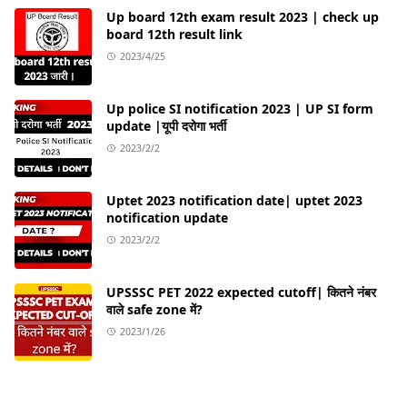
Up board 12th exam result 2023 | check up
board 12th result link
2023/4/25
Up police SI notification 2023 | UP SI form
update |यूपी दरोगा भर्ती
2023/2/2
Uptet 2023 notification date| uptet 2023
notification update
2023/2/2
UPSSSC PET 2022 expected cutoff| कितने नंबर
वाले safe zone में?
2023/1/26