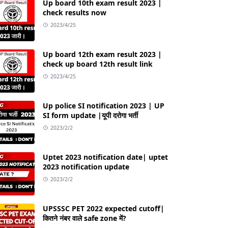
Up board 10th exam result 2023 |
check results now
2023/4/25
Up board 12th exam result 2023 |
check up board 12th result link
2023/4/25
Up police SI notification 2023 | UP
SI form update |यूपी दरोगा भर्ती
2023/2/2
Uptet 2023 notification date| uptet
2023 notification update
2023/2/2
UPSSSC PET 2022 expected cutoff|
कितने नंबर वाले safe zone में?