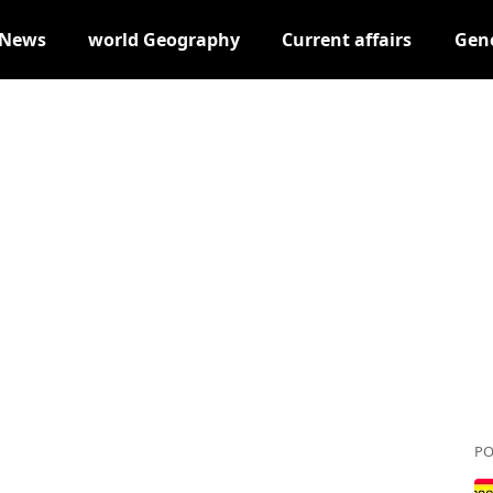
 News
world Geography
Current affairs
Gene
PO