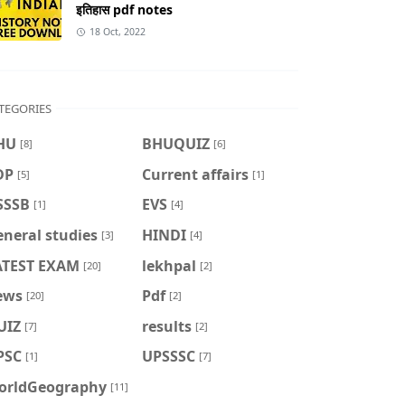
इतिहास pdf notes
18 Oct, 2022
TEGORIES
HU
BHUQUIZ
[8]
[6]
DP
Current affairs
[5]
[1]
SSSB
EVS
[1]
[4]
neral studies
HINDI
[3]
[4]
ATEST EXAM
lekhpal
[20]
[2]
ews
Pdf
[20]
[2]
UIZ
results
[7]
[2]
PSC
UPSSSC
[1]
[7]
orldGeography
[11]