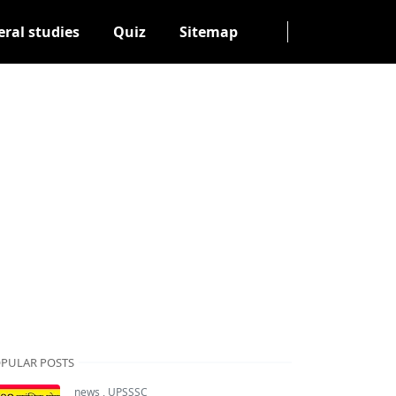
ral studies
Quiz
Sitemap
PULAR POSTS
news
,
UPSSSC