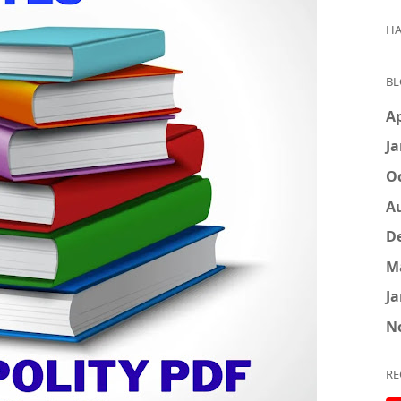
HA
BL
Ap
Ja
Oc
A
D
M
Ja
N
RE