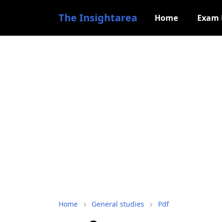
The Insightarea
Home
Exam
Home
General studies
Pdf