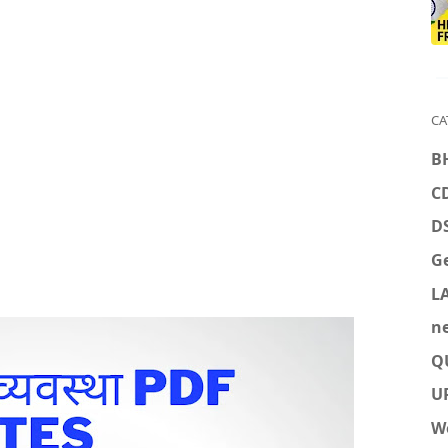
CA
B
C
D
Ge
L
n
Q
U
W