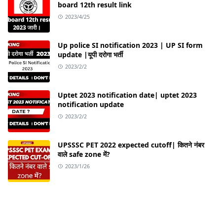
board 12th result link
2023/4/25
Up police SI notification 2023 | UP SI form
update |यूपी दरोगा भर्ती
2023/2/2
Uptet 2023 notification date| uptet 2023
notification update
2023/2/2
UPSSSC PET 2022 expected cutoff| कितने नंबर
वाले safe zone में?
2023/1/26