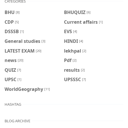
CATEGORIES
BHU
BHUQUIZ
[8]
[6]
CDP
Current affairs
[5]
[1]
DSSSB
EVS
[1]
[4]
General studies
HINDI
[3]
[4]
LATEST EXAM
lekhpal
[20]
[2]
news
Pdf
[20]
[2]
QUIZ
results
[7]
[2]
UPSC
UPSSSC
[1]
[7]
WorldGeography
[11]
HASHTAG
BLOG ARCHIVE